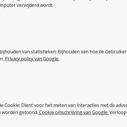
mputer verwijderd wordt.
: bijhouden van statistieken. Bijhouden van hoe de Gebruike
n.
Privacy
policy
van
Google.
ie Cookie: Dient voor het meten van interacties met de ad
 u worden getoond.
Cookie
omschrijving
van
Google.
Verloopt