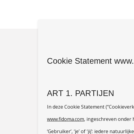
Ga
direct
naar
de
hoofdinhoud
Cookie Statement www
ART 1. PARTIJEN
In deze Cookie Statement (“Cookieverk
www.fidoma.com
, ingeschreven onder
‘Gebruiker’, ‘je’ of ‘jij’: iedere natuu