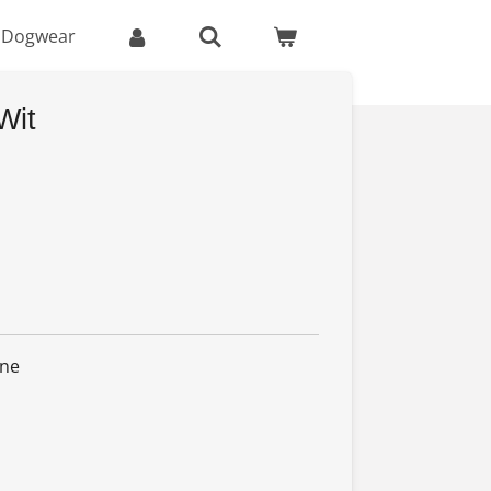
 Dogwear
Wit
one