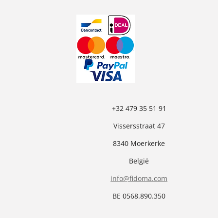
c
s
e
t
b
a
o
g
o
r
k
a
m
+32 479 35 51 91
Vissersstraat 47
8340 Moerkerke
België
info@fidoma.com
BE 0568.890.350