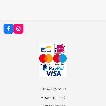
F
I
a
n
c
s
e
t
b
a
o
g
o
r
k
a
m
+32 479 35 51 91
Vissersstraat 47