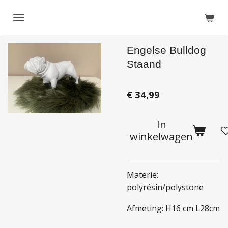
Ga
direct
naar
Engelse Bulldog
de
hoofdinhoud
Staand
€ 34,99
In
winkelwagen
Materie:
polyrésin/polystone
Afmeting: H16 cm L28cm