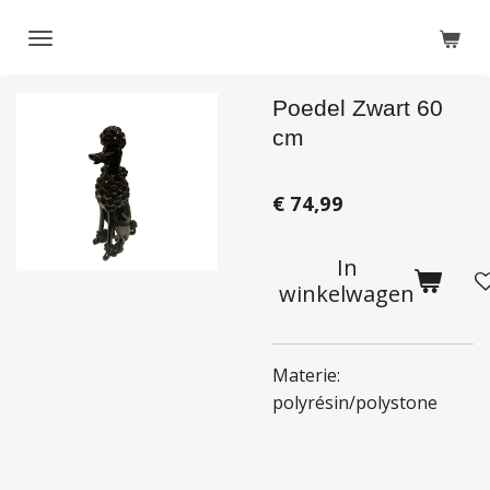
Ga
direct
naar
Poedel Zwart 60
de
hoofdinhoud
cm
€ 74,99
In
winkelwagen
Materie:
polyrésin/polystone