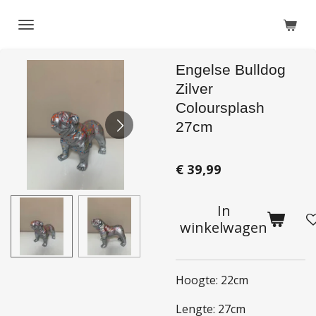
Ga
direct
naar
Engelse Bulldog
de
hoofdinhoud
Zilver
Coloursplash
27cm
€ 39,99
In
winkelwagen
Hoogte: 22cm
Lengte: 27cm