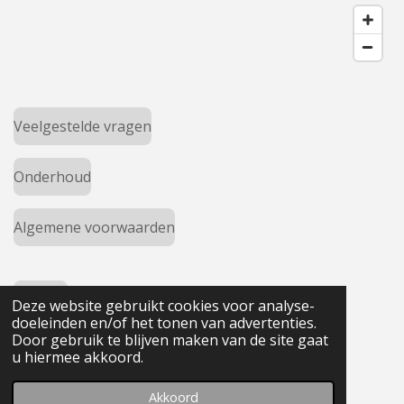
Veelgestelde vragen
Onderhoud
Algemene voorwaarden
Cookies
Deze website gebruikt cookies voor analyse-
doeleinden en/of het tonen van advertenties.
© www.fidoma.com
Door gebruik te blijven maken van de site gaat
u hiermee akkoord.
Akkoord