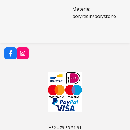
Materie:
polyrésin/polystone
F
I
a
n
c
s
e
t
b
a
o
g
o
r
k
a
m
+32 479 35 51 91