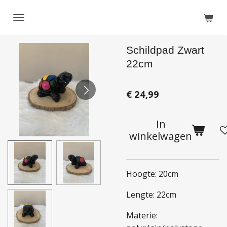
Ga
direct
naar
Schildpad Zwart
de
hoofdinhoud
22cm
€ 24,99
In
winkelwagen
Hoogte: 20cm
Lengte: 22cm
Materie: