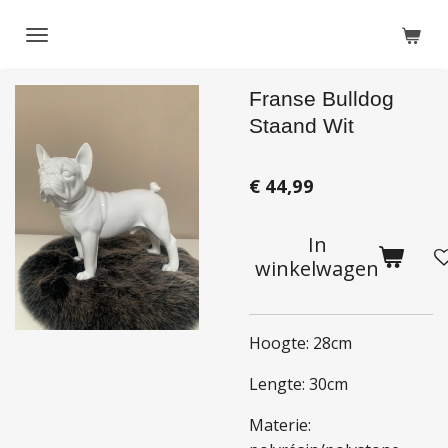
Ga
direct
naar
Franse Bulldog
de
hoofdinhoud
Staand Wit
€ 44,99
In
winkelwagen
Hoogte: 28cm
Lengte: 30cm
Materie: