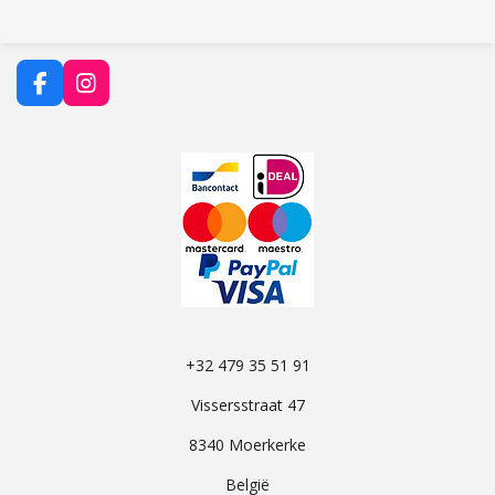
F
I
a
n
c
s
e
t
b
a
o
g
o
r
k
a
m
+32 479 35 51 91
Vissersstraat 47
8340 Moerkerke
België