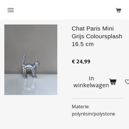
Ga
direct
naar
Chat Paris Mini
de
hoofdinhoud
Grijs Coloursplash
16.5 cm
€ 24,99
In
winkelwagen
Materie:
polyrésin/polystone