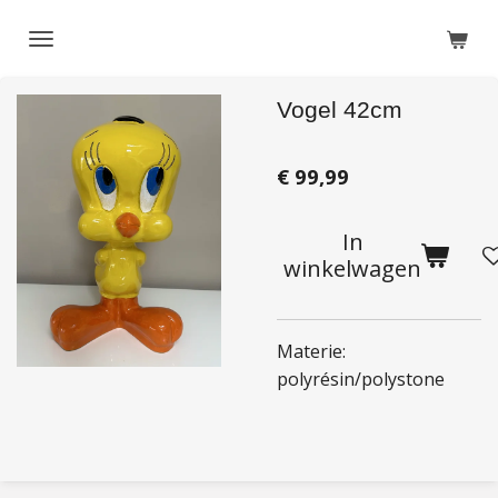
Ga
direct
naar
Vogel 42cm
de
hoofdinhoud
€ 99,99
In
winkelwagen
Materie:
polyrésin/polystone