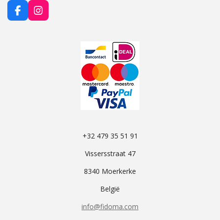
F
I
a
n
c
s
e
t
b
a
o
g
o
r
k
a
m
+32 479 35 51 91
Vissersstraat 47
8340 Moerkerke
België
info@fidoma.com