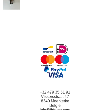
F
I
a
n
c
s
e
t
b
a
o
g
o
r
k
a
m
+32 479 35 51 91
Vissersstraat 47
8340 Moerkerke
België
info@fidoma.com