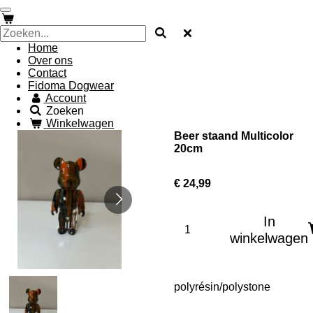
Ga
direct
naar
Home
de
Over ons
hoofdinhoud
Contact
Fidoma Dogwear
Account
Zoeken
Winkelwagen
Beer staand Multicolor
20cm
€ 24,99
In
winkelwagen
polyrésin/polystone